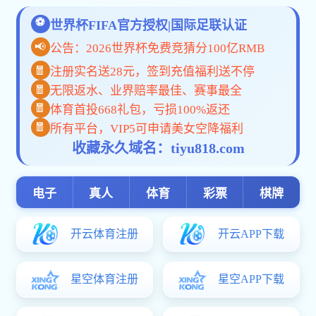
体育热点
元老赛
致敬
世界杯克罗地亚面对加纳由守转攻第一选
前言：当世界杯的哨声即将在绿茵场上空响起，
每一场对决不仅是球星们的个人秀，更是战术智
慧...
2026-07-26