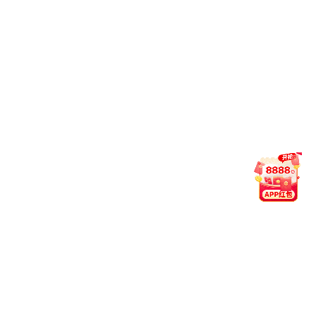
哥本哈根与利物浦欧冠交锋时门将长传准
在现代足球的高强度对决中，细节往往决定成
败。当哥本哈根与利物浦这两支风格迥异的球
队...
2026-07-22
巴塞罗那碰上哥本哈根的欧冠较量高空球