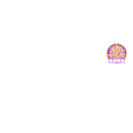
2026-07-24
欧冠赛场皇家马德里边锋内切威胁能否减
在现代足球战术博弈中，皇家马德里边锋群的横
向盘带与内切威胁始终是撕裂对手防线的核心...
2026-07-24