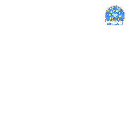
注册入口-世界杯（中国 愿意为此贡献力量。...
完整体验
延伸阅读