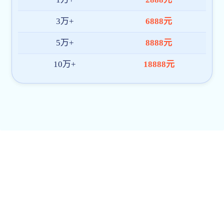
哈兹里等人的个人能力，完全有能力在瑞典队压上进
攻时制造致命威胁。这种“矛”与“盾”的博弈，正好解
释了盘口为何始终维持在浅让的格局。如果瑞典队不
能尽早取得进球，比赛很可能会陷入一场沉闷的拉锯
战，甚至有可能被突尼斯的反击一击致命。因此，从
盘口的稳定性来看，庄家似乎更看好小球（总进球数
少）的结果，这也在无形中为下盘（突尼斯不败）提
供了支撑。
在关键词运用上，“赛前盘口”如同反复拨动的琴弦，
每一次提及都试图拨开迷雾。一两次的变动或许有偶
然，但当连续三次盘口分析都指向同一方向时，那便
是数据在说话。从“赛前盘口”的初盘建立，到“赛前
盘口”的水位微调，再到“赛前盘口”对不同投注热度