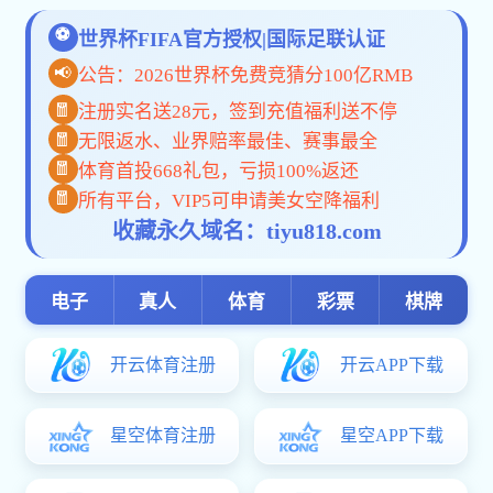
北欧的巨人，则依靠身体素质与战术纪律的完美结
合，试图在世界杯的版图上刻下自己的名字。本文将
从阵容深度、战术博弈以及核心球员的状态出发，对
6月16日伊拉克挪威赛前阵容进行深入判断，带您提
前解码这场比赛的胜负密码。
伊拉克队的赛前阵容判断，首先要从他们的防守体系
说起。主帅卡塔内克在近期热身赛中尝试了三中卫体
系，试图通过增加后场人数来应对挪威队的高空轰
炸。老将阿德南的回归无疑是后防线上的定海神针，
他的经验与预判能力将决定伊拉克能否在开局阶段顶
住对手的冲击。中场方面，核心球员阿姆贾德·阿塔
万因伤出战成疑，这使得球队需要依赖年轻小将穆罕
默德·阿里承担更多组织任务。从6月16日伊拉克挪威