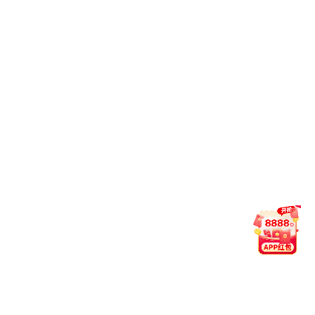
巴塞罗那碰上哥本哈根的欧冠较量高空球
当欧冠联赛的聚光灯投向伊比利亚半岛，巴塞罗那
与哥本哈根的相遇，注...
2026-07-22