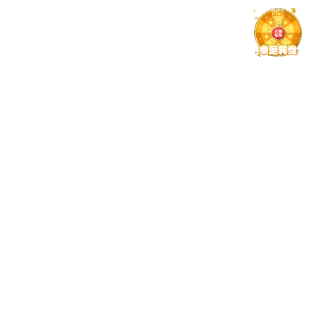
完整体验
延伸阅读