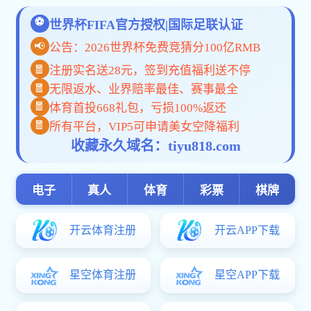
中场大师，能否在关键时刻将其卓越的组织才华，转
化为洞穿球门的致命一击？这不仅仅是战术层面的博
弈，更在无形中牵动着盘口数值的微妙呼吸，成为洞
察比赛走向的又一把钥匙。
京多安，这位技术细腻、视野开阔的节拍器，其价值
往往体现在他对比赛节奏的掌控与致命一传的输送
上。然而，在世界杯这样刺刀见红的舞台，面对科特
迪瓦这种身体素质强悍、防守纪律严明的防线，仅凭
助攻已不足以完全撑起胜利的天平。科特迪瓦人从不
畏惧技术流的对手，他们惯于利用高强度的身体对抗
和密集的防守站位来切割传球线路，迫使对手陷入单
打独斗的泥潭。因此，京多安能否提升自己的“终结
效率”——即在高强度压迫下完成射门并转化为进球
的成功率，就成为了德国队能否撕开缺口的胜负手。