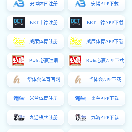
这种个人能力的微调，往往率先在盘口的波动上得到
体现，尤其是当进球数或球员个人表现的相关盘口出
现微妙变化时。
从盘口观察的角度来看，这场比赛的核心分歧点在于
“大球”与“小球”的博弈。若京多安在训练中展现出更
强的射门欲望，或者在赛前新闻发布会流露出前插进
攻的战术意图，机构很可能会微调其个人进球的盘口
赔率，并连带影响全场总进球数的盘口深度。毕竟，
京多安并非纯粹意义上的射手，他的场均射门次数和
射正率在顶级中场中并不算顶尖，但当环境要求他必
须承担更多得分职责时，这一变量就会成为盘口分析
中的“灰犀牛”。如果盘口突然将“京多安进球”的赔率
从高奖金区域下调至中低区域，这往往意味着来自内