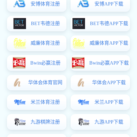
德高确实展现出了令人惊讶的得分欲望。在挪威队对
阵黑山、拉脱维亚以及荷兰队的比赛中，他场均能够
贡献2.8次射门，其中射正率维持在42%左右。这一
数据虽然不及顶级射手，但对于一名中场指挥官而
言，已经是非常高效的表现。从进球效率的数学模型
来看，厄德高在预选赛阶段的平均每球所需射门次数
约为5.3次，这远远优于许多司职边锋的球员。这说
明他在获得射门空间时，具备冷静且精准的终结能
力，而这种能力正是他未来若真正登上世界杯大舞台
时，撕开小组赛对手密集防线的利器。
更深层次地分析，厄德高在“世界杯”级别对抗下的进
球效率，与其运动战中的无球跑动习惯息息相关。现
代足球的防守体系在世界杯小组赛中往往极为严密，
留给中场球员的起脚空间通常只有0.5秒至1秒。厄德