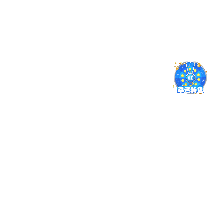
开启旅程
我们相信，人才培养是行业发展的基础，世界杯官方
注册入口-世界杯（中国 愿意为此贡献力量。...
完整体验