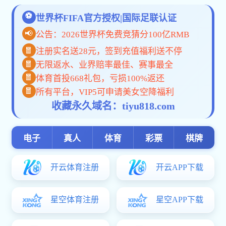
沙特阿拉伯阵中那位名为“多萨里”的锋线尖刀，他能
否在斗牛士固若金汤的防线前找到缝隙？这不仅仅是
一场小组赛的胜负悬念，更是一次关于“个体技术”对
抗“整体体系”的极致博弈。多萨里面对西班牙那如同
精密仪器般的防守体系，他的每一个动作、每一次冲
刺，都成了决定比赛走向的X因素。今晚，解开首发
悬念的钥匙，就握在这位亚洲足球先生的手中。
我们必须承认，西班牙的防守向来不以凶悍著
称，却以“预判”与“压迫”闻名。恩里克麾下的球队，
在失去球权的瞬间会迅速形成局部的人数优势，这种
“高压电网”式的防守，让无数以速度见长的边锋折戟
沉沙。多萨里，这位在沙特联赛中呼风唤雨的边路杀
手，习惯的是在相对宽松的空间内完成内切与射门。
然而，面对西班牙，他首先要解决的并非如何射门，