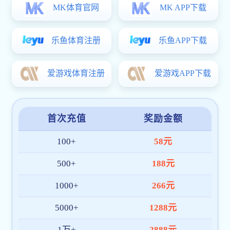
特的反击往往需要穿过中场，而西班牙的中场三人组
——佩德里、加维与布斯克茨——不仅懂得出球，更
懂得在丢球后立刻反抢。多萨里在这场博弈中扮演的
角色，更像是一名孤独的“破壁者”。他需要频繁地回
撤拿球，这看起来像是远离了球门，实则是为了引诱
西班牙的边后卫压上，从而为身后的队友创造转瞬即
逝的直塞空间。从战术角度分析，“多萨里面对西班
牙”的真正看点，在于他能否在对手的围剿下，完成
那个最具决定性的“节奏转换”。如果他能用一次轻巧
的过人卸下皮球并迅速向前推进，那西班牙的防线就
将迎来真正的考验；反之，若他陷入单打独斗的怪
圈，频繁丢球权，那么沙特的反击将彻底哑火。
关于首发阵容的悬念，其实早已暗藏玄机。沙特
主帅勒纳尔深知，面对西班牙，死守是守不住的，必