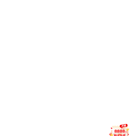
2026世界杯厄瓜多尔对科特迪瓦门将表现
在足球的世界里，门将往往是那个决定天堂与地狱
界限的角色。当2026...
2026-07-13
2026世界杯阿尔塞迎战土耳其关键传球能