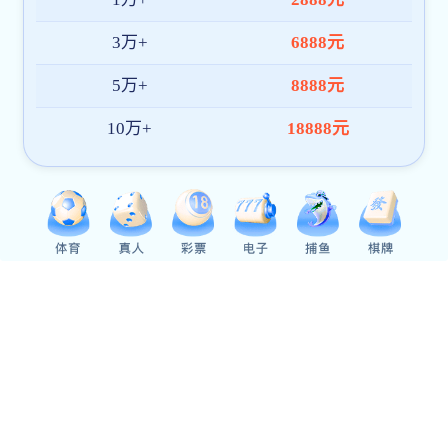
须要有反击的威慑力。但他同样明白，多萨里的体能
并非无穷无尽。因此，摆在桌面上最可能的选择是：
让多萨里替补登场，利用他充沛的体能去冲击西班牙
70分钟后略显疲惫的后防线。但这又带来了另一个
矛盾：如果多萨里不在首发，沙特在上半场的进攻可
能完全无威胁，西班牙的防守压力会骤减，从而更加
放心大胆地投入进攻，甚至可能在上半场就确立领先
优势。这种“要不要把底牌放在明处”的博弈，正是足
球的魅力所在。我更倾向于认为，勒纳尔会孤注一
掷，将多萨里列入首发。因为即便只有三成成功率，
多萨里在前场的威慑力也能迫使西班牙边后卫不敢轻
易压上助攻，从源头上减轻防守压力。这种“攻心为
上”的策略，或许才是弱旅面对强敌时唯一的机会。
当“多萨里面对西班牙”防线时，他不仅是进攻的终结