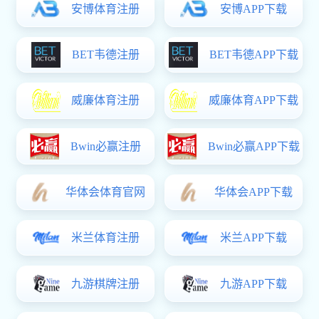
并且在开场阶段就不遗余力地制造防守麻烦。这种高
强度对抗预示着，此役不仅要拼技术，更要拼血性。
二、关键时间的情绪拐点：小摩
擦埋下隐患
纵观整场过程，冲突并不是毫无预兆的突然爆发，而
是由几次慢镜头中可以被忽略的小动作累积发酵。上
半场波尔图落后一球，布拉加拿手反击和破坏节奏，
几次身体接触和争论都令主场球迷表达了极大的不
满。到了下半场70分钟左右，波尔图凭借一记漂亮
的定位球扳平比分后，双方的火药味明显上升。布拉
加球员普遍认为主场裁判在某些判罚上较为宽容，这
直接导致面对逼抢时动作变大——尤其是布拉加核心
球员与波尔图后卫在禁区边缘的一次硬核碰撞，实质