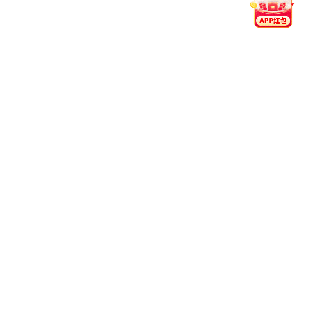
瑞士核心阿坎吉对阵加拿大长传发起进攻
在世界杯的宏观战术棋盘上，一支球队的后场出球
能力往往决定了其进...
2026-07-22
穆西亚拉面对科特迪瓦时的向前传球胆量
在世界杯足球的宏大叙事中，每一次触球都可能改