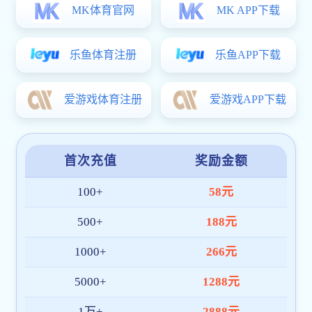
门。然而，曼城在防守端的纪律性值得称赞。当比赛
进入下半场中段，曼谷再次展现了顶级强队的成熟
度。第67分钟，哈兰德在禁区外接到传球，他利用
强壮的身体扛住防守球员后突然起脚低射，皮球击中
门柱内侧弹入网窝。这粒精彩的个人表演彻底浇灭了
主队的反扑火焰。凭借哈兰德的“头球后蹭”以及后续
的暴力进球，曼城在客场取得三球领先优势。
最终比分定格在3-0，曼城客场横扫布伦特福德。这
场比赛充分展示了瓜迪奥拉球队的战术深度和球员的
个人天赋。哈兰德无疑是全场最耀眼的明星，他用
“头球后蹭”这样的精妙技术和无解的终结能力，再一
次征服了英超赛场。这场胜利不仅仅让曼城在积分榜
上继续紧追榜首，更重要的是，它向外界传递了一个