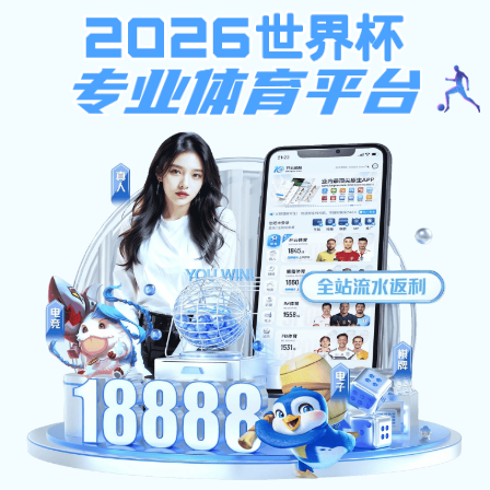
用户登录
首页
致敬
K组哥伦比亚vs刚果金让球走势
K组哥伦比亚vs刚果金让球走势
2026-06-26 16:33
118
人次阅读
致敬
在世界杯的舞台上，每一场对决都像是命运掷出的骰
子，而哥伦比亚与刚果金在K组的相遇，注定要掀起
一场让球走势的惊涛骇浪。当南美的技术流遇上非洲
的狂野风暴，博彩盘口的数据波动背后，藏着怎样的
战术密码与心理博弈？这不仅仅是一场足球比赛，更
是一场关于数据、实力与运气的精密计算。今天，我