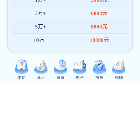
贯的谦逊与睿智。他没有将功劳归于自己，而是盛赞
了替补球员的职业精神。“他们每天在训练中付出
100%的努力，哪怕知道自己可能无法首发。当机会
来临时，他们抓住了它，这就是这支球队伟大的地
方。”这番话，道出了当代足球制胜的重要法则：一
支球队的冠军基因，不仅存在于首发十一人，更根植
于整支队伍对胜利的渴望与团队的无私奉献。
这场决赛的胜利，为本菲卡的赛季画上了圆满的句
点，也为俱乐部荣誉室增添了一座沉甸甸的“葡萄牙
杯”。但对于足球世界而言，它留下的启示更为深
远：永远不要低估任何一名球员，也永远不要放弃任
何一次换人调整带来的可能性。在战术博弈日益精细
的今天，替补奇兵已成为豪门球队登顶不可或缺的拼
图。本菲卡的故事，无疑为这一命题提供了最鲜活的