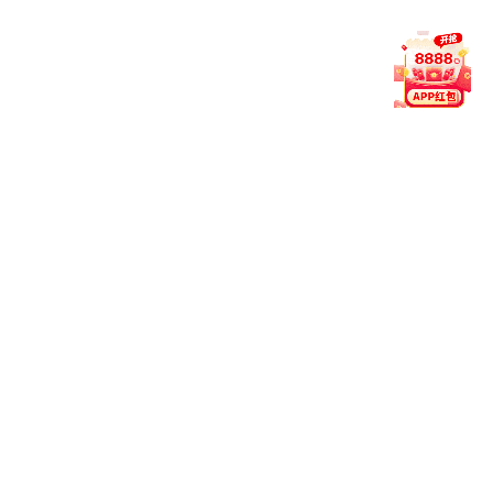
瑞士核心阿坎吉对阵加拿大长传发起进攻
在世界杯的宏观战术棋盘上，一支球队的后场出球
能力往往决定了其进...
2026-07-22