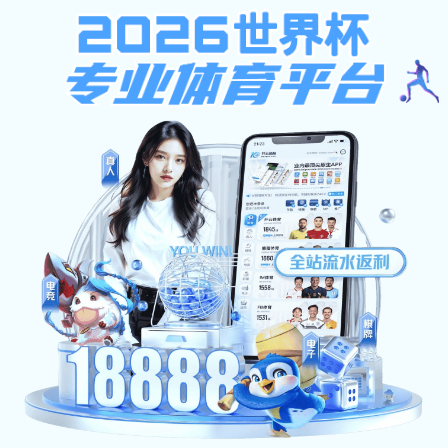
用户登录
首页
致敬
本菲卡替补奇兵制胜，葡萄牙杯封王
本菲卡替补奇兵制胜，葡萄牙杯
封王
2026-06-26 15:24
88
人次阅读
致敬
在足球的世界里，替补球员往往被视作棋盘上的后
手，但在决定冠军归属的夜晚，他们却可能成为改写
历史的主角。葡萄牙杯决赛的舞台上，本菲卡用一场
教科书般的逆转，向世人诠释了“替补奇兵”的真正含
义。当终场哨声划破里斯本的光明球场，红白相间的