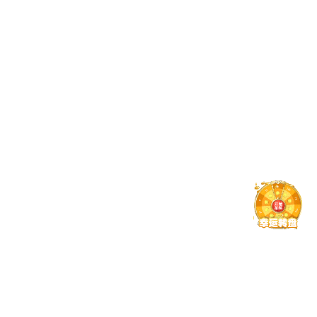
注册入口-世界杯（中国 愿意为此贡献力量。...
完整体验
延伸阅读