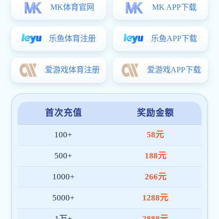
背部死死倚住防守球员。就在皮球落下的瞬间，他并
没有选择停球转身，而是用一种近乎残忍的冷静，迎
着来球方向轻轻一蹭——一次经典的背身做球。皮球
改变方向，恰到好处地弹向了他身后的真空地带。这
一蹭，不仅化解了对手的包夹防守，更为后排插上的
队友创造了直接面对门将的绝佳射门机会。虽然这脚
射门最终被亚洲劲旅的门将神勇扑出，但整个配合的
过程行云流水，瞬间让喧闹的客场看台陷入死寂。这
就是顶级中锋的价值：不需要华丽的花哨动作，仅凭
一次对抗、一次触球，就能彻底改变比赛的攻防态
势。
随着比赛的深入，亚洲劲旅也做出了针对性调整。他
们加强了对奥斯梅恩的绕前防守，试图切断他与中场
的联系。然而，瓦伦西亚的战术执行相当坚决。只要