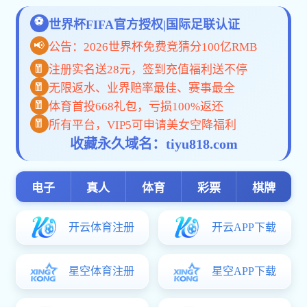
比赛会成为检验欧洲足球二线强队与亚洲顶级球队之
间真实差距的试金石。更令人意想不到的是，比赛的
真正主角并非瓦伦西亚标志性的边路快马，而是那个
在锋线上像一头公牛般与亚洲后卫缠斗的高大身影
——奥斯梅恩。他在禁区前沿一次教科书级别的背身
做球，成为了整场比赛技战术博弈的缩影，也让所有
观众重新审视了中锋这个位置在现代足球中的战术价
值。
比赛从一开始就进入了高强度对抗的节奏。亚洲劲旅
坐拥主场之利，球员们脚下的频率极快，利用场地宽
度频频向瓦伦西亚的防线施压。面对这种颇具侵略性
的逼抢，瓦伦西亚的球员们显得有些水土不服，中场
出球屡屡受阻。前15分钟，场面一度陷入被动，亚
洲球队的两翼齐飞战术几乎要将瓦伦西亚的边后卫压