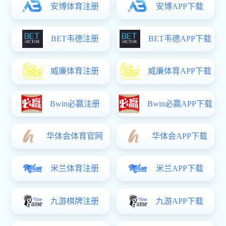
扁。然而，瓦伦西亚教练组显然做足了功课。他们意
识到，如果在中场与对手陷入缠斗，无异于以己之短
攻彼之长。于是，一个看似简单却极为有效的战术调
整出现了：放弃过多的地面传导，直接长传找前锋的
头顶。而那个顶在最前面的人，正是尼日利亚锋霸奥
斯梅恩。
奥斯梅恩在这场亚洲客场作战中展现出的，不仅仅是
打破僵局的进球能力，更是作为一名支点中锋的全面
素养。上半场第33分钟的一次进攻回合，让人印象
深刻。瓦伦西亚后场断球后迅速大脚开出，皮球带着
强烈的旋转飞向中场。此时，两名身材高大的亚洲中
卫早已严阵以待，准备将球解围。但奥斯梅恩就像一
台精确锁定目标的雷达，提前卡住身位，用他宽厚的