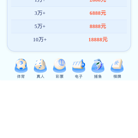
球权在手，球员们的第一选择依然是寻找前场的“灯
塔”。奥斯梅恩也展现了惊人的体能和意志力，在不
断的身体对抗中消耗着对方防线的体能。第58分
钟，瓦伦西亚正是利用一次边路传中，由奥斯梅恩头
球摆渡完成二次进攻，最终由后插上的中场球员破门
得分。这个进球，让瓦伦西亚在亚洲客场取得了1-0
的领先优势。进球后的瓦伦西亚并未保守，而是继续
利用奥斯梅恩的牵制力制造威胁。这位尼日利亚前锋
整场比赛完成了6次成功对抗，3次关键传球，他的
背身做球能力成为了瓦伦西亚攻破亚洲劲旅密集防守
的最锋利武器。可以说，奥斯梅恩一人就顶住了对手
整条后防线的压力。
赛后数据统计显示，瓦伦西亚在控球率上甚至略逊于