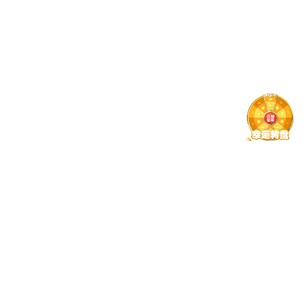
开启旅程
我们相信，人才培养是行业发展的基础，世界杯官方
注册入口-世界杯（中国 愿意为此贡献力量。...
完整体验