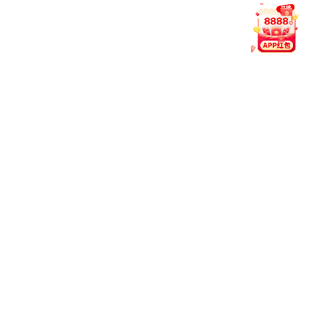
巴塞罗那碰上哥本哈根的欧冠较量高空球
当欧冠联赛的聚光灯投向伊比利亚半岛，巴塞罗那
与哥本哈根的相遇，注...
2026-07-22