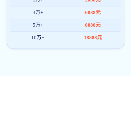
点获得更多空间。莫拉塔的全面性让对手陷入两难：
如果过度包夹他，费耶诺德的边路和中场就能展开更
有威胁的渗透；如果放任莫拉塔单对单，法国后卫便
可能重蹈被头槌击溃的覆辙。这正是费耶诺德巴黎球
迷沸腾的深层原因：他们看到了一支敢于逆风飞翔的
铁血球队，而莫拉塔无疑是这把利刃最锋利的尖端。
总体而言，这场对决不仅是一场欧冠小组赛的积分争
夺，更是一次关于足球精神的深刻演绎。莫拉塔的铁
卫头槌，费耶诺德巴黎球迷的沸腾，都将被镌刻在欧
冠赛场的经典记忆中。从战术执行到临场发挥，从个
人能力到团队协作，这场比赛提供了无数值得借鉴的
范本。莫拉塔用他的头槌告诉世界：在足球场上，永
远没有不可撼动的防线，只有比对手多一分的决绝与
勇气。费耶诺德的这场胜利，也许只是漫长赛季中的