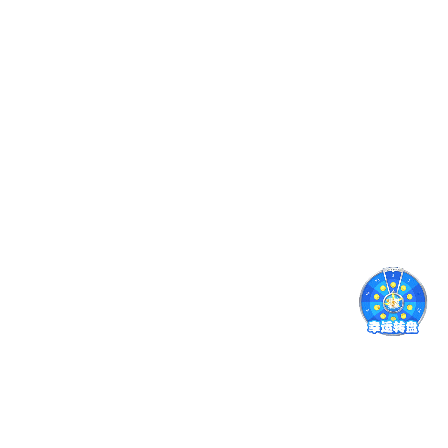
注册入口-世界杯（中国 愿意为此贡献力量。...
完整体验
延伸阅读