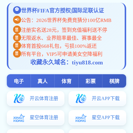
向却因一个人的出现而彻底改变：莫拉塔。这位西班
牙前锋以一记势大力沉的头槌，不仅洞穿了巴黎的防
线，更让费耶诺德主场陷入沸腾。这是一个关于勇气
与决心的故事，也是一场足球战术艺术的惊艳绽放。
当莫拉塔站上球场的那一刻，他便成为费耶诺德进攻
端的绝对旗帜。比赛第34分钟，费耶诺德获得角球
机会。皮球划出一道弧线飞入禁区，莫拉塔在前点敏
锐掠起，用一记教科书般的头槌攻门，将球狠狠砸入
巴黎圣日耳曼的网窝。这一瞬间，整个球场仿佛被点
燃。球迷的欢呼声如潮水般涌来，场面之震撼，让人
误以为比赛已经结束。莫拉塔的头槌不仅打破了僵
局，更让费耶诺德的战术体系完美兑现。他并非简单
依赖身体优势，而是通过精确跑位和时机判断，在巴
黎防守的缝隙中找到了致命一击的空间。