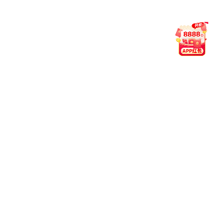
瑞士核心阿坎吉对阵加拿大长传发起进攻
在世界杯的宏观战术棋盘上，一支球队的后场出球
能力往往决定了其进...
2026-07-22