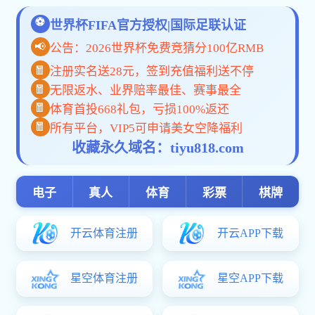
着武汉三镇队的争议判罚，如同投入平静湖面的巨
石，激起了层层波澜。球迷的情绪在进球与争议中反
复拉扯，将这场比赛的讨论热度推向了顶峰。这不仅
仅是一场普通的联赛对决，更是一次关于竞技、公平
与激情的激烈碰撞。
比赛进行到下半场，当双方球员在中场缠斗，局面一
度陷入胶着之时，韦世豪在禁区外接球。只见他稍作
调整，随即拔脚怒射。皮球在空中划出一道诡异的弧
线，像被赋予了生命一般，绕过防守球员的封堵，直
挂球门死角。那一刻，时间仿佛凝固。这粒“韦世豪
世界波破门”不仅是个人能力的极致展现，更是对球
队士气的一次巨大提振。他的这粒进球，瞬间点燃了
看台上武汉球迷的热情，欢呼声震耳欲聋。对于这位
性格鲜明的攻击手而言，这一脚像是积蓄已久的爆