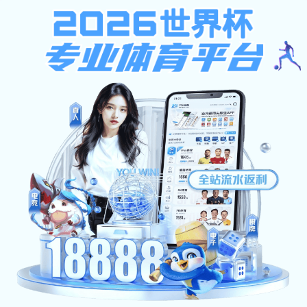
用户登录
首页
致敬
韦世豪世界波破门武汉三镇争议升级球迷沸腾
韦世豪世界波破门武汉三镇争议
升级球迷沸腾
2026-06-25 15:10
95
人次阅读
致敬
在中国足球的赛场上，总有一些瞬间能让万千球迷瞬
间沸腾，热血翻涌。当韦世豪用一记技惊四座的世界
波洞穿对手球门时，整个体育场陷入了狂喜的浪潮。
然而，这场比赛远不止一粒精彩进球那么简单。围绕