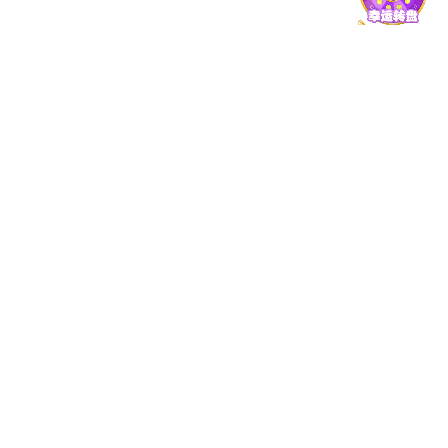
延伸阅读
帕福斯碰上毕尔巴鄂的欧冠较量二点球保
在足球世界里，有些比赛注定不会以华丽的比分载
入史册，而是以一种近...
2026-07-22