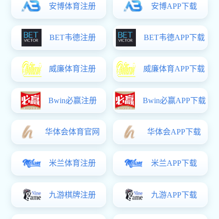
命运女神在这个夜晚并不打算眷顾马拉卡纳球场的主
人。
然而足球的魅力，恰恰在于它从不会在终场哨响前写
下判决书。当比赛进入伤停补时，场上局势发生了微
妙的变化。对手的体能开始下降，防守阵型出现了瞬
间的松动。就在所有人都以为平局即将到手的时候，
弗拉门戈发动了最后的猛攻。一次左边路的快速推
进，精准的斜传吊入禁区，人群中，那个被称为费兰
的前锋突然杀出。他像一头嗅到血腥味的猎豹，在混
乱的后卫与门将之间，抢到了第一落点。皮球在空中
划出一道诡异的抛物线，越过门将的指尖，擦着横梁
下沿坠入网窝。时间定格在第90+4分钟。绝杀，压
哨绝杀。