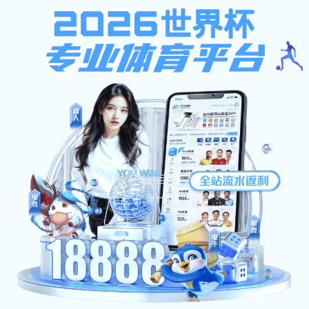
用户登录
首页
致敬
弗拉门戈收官战压哨改命费兰球迷沸腾
弗拉门戈收官战压哨改命费兰球
迷沸腾
2026-06-22 11:19
74
人次阅读
致敬
在足球的世界里，有些瞬间足以让时间凝固，让灵魂
震颤。巴西甲级联赛的收官战，弗拉门戈以一种近乎
神话般的方式改写了命运。当终场哨声即将响起，当
所有人的心都悬在嗓子眼时，一次压哨绝杀将整个赛
季的悬念彻底终结。这不是普通的胜利，这是弗拉门