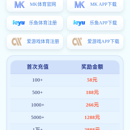
入“雷声大雨点小”的窘境。
在世界杯这种高强度的对抗中，锋线效率的比拼往往
不体现在创造机会的数量上，而是体现在转化为进球
的质量上。厄瓜多尔深知这一点，他们并不追求在禁
区外频繁发炮，而是耐心等待对手防线的微小失误。
这种耐心的代价是，厄瓜多尔的控球率可能会被压
制，但每一次从后场发动的反击都如同精准的手术
刀。科特迪瓦则需要警惕这种“低射门数、高转化率”
的锋线效率对手。如果科特迪瓦的后防线无法限制厄
瓜多尔前锋的启动速度，那么即便他们全场创造出
20次射门，也可能被对手仅仅3次射正就偷走胜利。
因此，这场比赛的本质，是一场“效率”与“数量”的正
面交锋。