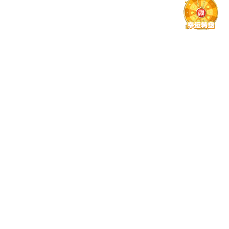
延伸阅读
帕福斯碰上毕尔巴鄂的欧冠较量二点球保
在足球世界里，有些比赛注定不会以华丽的比分载