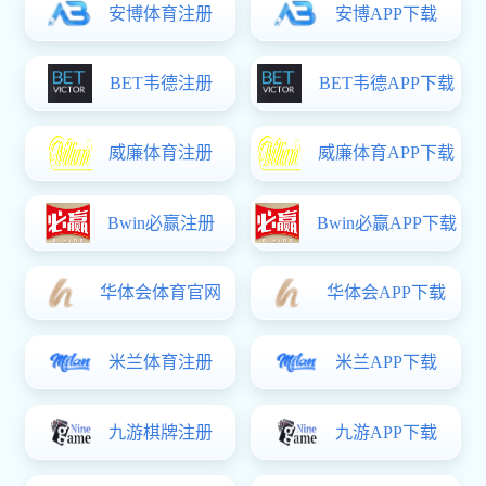
每进球所需射正次数已经达到了南美区前列，这说明
他们的锋线效率并非空穴来风，而是经过高强度防守
检验的真功夫。
反观科特迪瓦，他们的锋线储备更像是一场“老辣的
博弈”。阿莱、夸梅以及边锋的配置，让这支球队拥
有了丰富的战术选择。科特迪瓦的锋线球员普遍身材
高大，对抗能力强，但在效率层面却呈现出一种“高
开低走”的隐忧。他们在友谊赛和强强对话中往往能
创造出大量射门机会，但最终的进球转化率却总是差
强人意。例如在近期的一些热身赛中，科特迪瓦的射
正率虽然不低，但往往缺乏一锤定音的果断。这种锋
线效率的波动，很大程度上源于球队在进攻终结点上
过于依赖个人能力，而缺乏团队化的战术支持。一旦
对手对阿莱进行重点包夹，科特迪瓦的锋线便容易陷