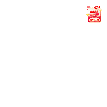
巴塞罗那碰上哥本哈根的欧冠较量高空球
当欧冠联赛的聚光灯投向伊比利亚半岛，巴塞罗那
与哥本哈根的相遇，注...
2026-07-22