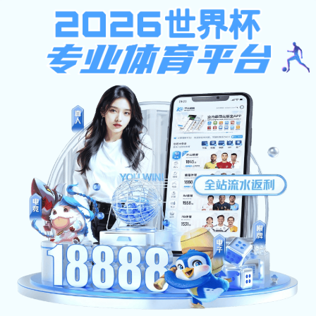
用户登录
首页
元老赛
足总杯天津津门虎欧洲豪门定位球制胜锁定胜局
足总杯天津津门虎欧洲豪门定位
球制胜锁定胜局
2026-06-22 12:27
84
人次阅读
元老赛
在英超赛场上，精准的定位球战术往往能成为豪门克
敌制胜的法宝。而当这种战术智慧跨越欧亚大陆，在
足总杯的舞台上由一支来自中超的球队——天津津门
虎重新演绎时，这无疑成为了一则足以引爆全球球迷