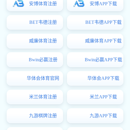
单起球传中。三名球员在球前做出复杂的跑位假动
作，一名球员虚晃一枪，另一名球员则如手术刀般将
球平抽至前点。早已埋伏在此的津门虎外援中锋甩开
防守，一记回头望月式的头球攻门，皮球直挂球门远
角。这个进球的全过程，充满了欧洲豪门级别的战术
纪律性与想象力。正是这一“定位球制胜”的瞬间，将
比赛的节奏彻底掌控在了客队手中。这种战术执行
力，仿佛让人看到了曼城或阿森纳在训练中反复演练
的影子，天津津门虎通过将欧洲先进的定位球理念引
入自身体系，成功实现了“四两拨千斤”的战术意图。
其次，从比赛的战略层面来看，天津津门虎能够在足
总杯这一历史悠久的赛事中，凭借定位球锁定胜局，
绝非偶然。赛前针对对手防守体系的深入研究，是成