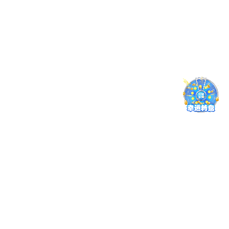
免费下载
了解更多
开启旅程
我们相信，人才培养是行业发展的基础，世界杯官方
注册入口-世界杯（中国 愿意为此贡献力量。...
完整体验