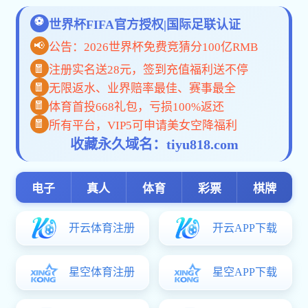
话题的奇闻。倘若真有这样一幕发生，那便不仅仅是
一次简单的比分改写，更是一次足球战术理念的无国
界融合。本文将以“足总杯天津津门虎欧洲豪门定位
球制胜锁定胜局”为核心，深度剖析这一虚构但极具
吸引力的场景背后，一支东方劲旅如何凭借精妙的定
位球设计，在英格兰的绿茵场上掀翻传统豪门。
首先，我们必须解析“定位球制胜”这一核心要素。在
现代足球体系中，定位球早已不再是简单的“开大脚”
或“碰运气”，而是被欧洲顶级豪门视为得分效率极高
的“战术核武器”。设想一下，在足总杯第四轮的一场
焦点战中，天津津门虎面对拥有深厚历史底蕴的英超
豪门，双方在常规时间内陷入了高强度的中场绞杀。
运动战中的机会寥寥，体能消耗巨大。此时，天津津
门虎在一次前场右侧的任意球机会中，并没有选择简